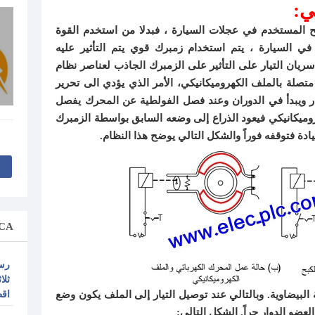
كبح المستخدم في عجلات السيارة ، فبدلا من استخدم القوة
في السيارة ، يتم استخدام زمبرك قوي يتم التأثير عليه
يان التيار على التأثير على الزمبرك الجاذب لعناصر نظام
صلة بالملف الكهروميكانيكي، الأمر الذي يؤدي الى تحرير
ار ويبدأ في الدوران وعند فصل الفولطية عن المحرك يفصل
وميكانيكي فيعود الذراع إلى وضعه السابق بواسطة الزمبرك
دة فتوقفه فوراً والشكل التالي يوضح هذا النظام.
CA
رس
لبيضاوية. وبالتالي عند توصيل التيار إلى الملف يكون وضع
اق
عضو الدوار حراً. الشكل التالي: