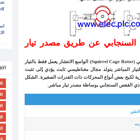
تحم
pdf مجا
اسا
الا
 السنجابي عن طريق مصدر تيار
من المعروف أن محرك القفص السنجابي (Squirrel Cage Rotor) الواسع الانتشار يعمل فقط بالتيار
الا
لتيار المباشر يتولد مجال مغناطيسي ثابت يؤدي إلى تثبت
رية لكبح بعض أنواع المحركات ذات القدرات الصغيرة. الشكل
ال
ر ذي القفص السنجابي بوساطة مصدر تيار مباشر.
ال
ال
لطور :
ال
جه
ال
ال