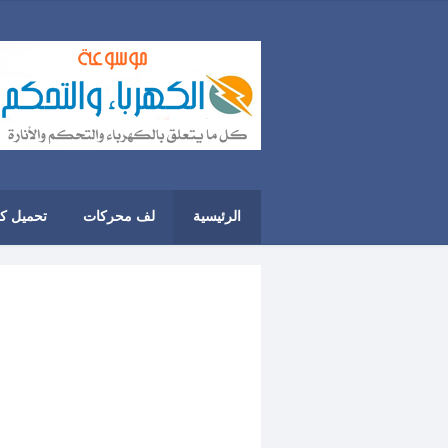
الرئيسية
لف محركات
تحميل ك